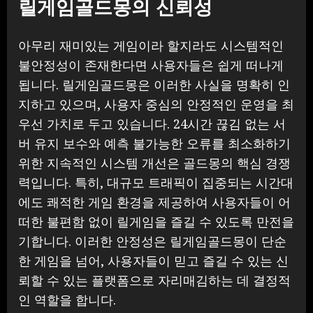
릴게임골드몽의 신뢰성
아무리 재미있는 게임이라 할지라도 시스템적인
불안정성이 존재한다면 사용자들은 쉽게 떠나게
됩니다. 릴게임골드몽은 이러한 사실을 명확히 인
지하고 있으며, 사용자 중심의 안정적인 운영을 최
우선 가치로 두고 있습니다. 24시간 끊김 없는 서
버 유지 보수와 예측 불가능한 오류를 최소화하기
위한 지속적인 시스템 개선은 골드몽의 핵심 경쟁
력입니다. 특히, 대규모 트래픽이 집중되는 시간대
에도 쾌적한 게임 환경을 제공하여 사용자들이 어
떠한 불편함 없이 릴게임을 즐길 수 있도록 만전을
기합니다. 이러한 안정성은 릴게임골드몽이 단순
한 게임을 넘어, 사용자들이 믿고 즐길 수 있는 신
뢰할 수 있는 플랫폼으로 자리매김하는 데 결정적
인 역할을 합니다.