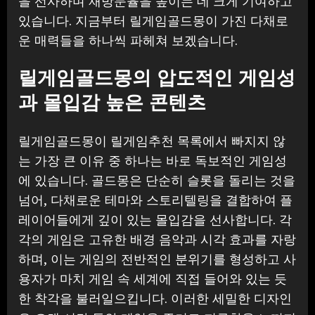
을 선사하며 재방문율을 높이는 데 크게 기여하고
있습니다. 지금부터 릴게임골드몽이 가진 다채로
운 매력들을 하나씩 파헤쳐 보겠습니다.
릴게임골드몽의 압도적인 게임성
과 몰입감 높은 콘텐츠
릴게임골드몽이 릴게임추천 목록에서 빠지지 않
는 가장 큰 이유 중 하나는 바로 독보적인 게임성
에 있습니다. 골드몽은 단순히 슬롯을 돌리는 것을
넘어, 다채로운 테마와 스토리텔링을 결합하여 플
레이어들에게 깊이 있는 몰입감을 선사합니다. 각
각의 게임은 고유한 배경 음악과 시각 효과를 자랑
하며, 이는 게임의 전반적인 분위기를 형성하고 사
용자가 마치 게임 속 세계에 직접 들어와 있는 듯
한 착각을 불러일으킵니다. 이러한 세밀한 디자인