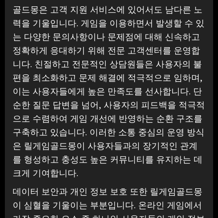
골드몽은 고객 지원 서비스에 있어서도 남다른 노
력을 기울입니다. 게임을 이용하면서 발생할 수 있
는 다양한 문의사항이나 문제점에 대해 신속하고
정확하게 응대하기 위해 전문 고객센터를 운영합
니다. 친절하고 전문적인 상담원들은 사용자의 불
편을 최소화하고 문제 해결에 적극적으로 임하며,
이는 사용자들에게 높은 만족도를 선사합니다. 단
순한 질문 답변을 넘어, 사용자의 피드백을 적극적
으로 수렴하여 게임 개선에 반영하는 순환 구조를
구축하고 있습니다. 이러한 소통 중심의 운영 방식
은 릴게임골드몽이 사용자들과의 장기적인 관계
를 형성하고 충성도 높은 커뮤니티를 유지하는 데
크게 기여합니다.
데이터 보안과 개인 정보 보호 또한 릴게임골드몽
이 심혈을 기울이는 부분입니다. 온라인 게임에서