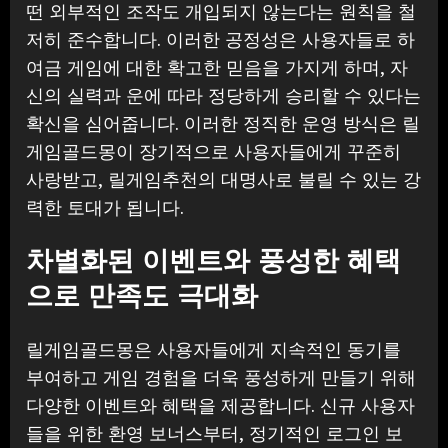
떤 외부적인 조작도 개입되지 않는다는 원칙을 철
저히 준수합니다. 이러한 공정성은 사용자들로 하
여금 게임에 대한 확고한 믿음을 가지게 하며, 자
신의 실력과 운에 따라 정당하게 승리할 수 있다는
확신을 심어줍니다. 이러한 정직한 운영 방식은 릴
게임골드몽이 장기적으로 사용자들에게 꾸준히
사랑받고, 릴게임추천의 대명사로 불릴 수 있는 강
력한 토대가 됩니다.
차별화된 이벤트와 풍성한 혜택
으로 만족도 극대화
릴게임골드몽은 사용자들에게 지속적인 동기를
부여하고 게임 경험을 더욱 풍성하게 만들기 위해
다양한 이벤트와 혜택을 제공합니다. 신규 사용자
들을 위한 환영 보너스부터, 정기적인 로그인 보