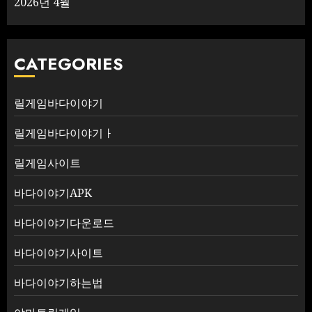
2026년 4월
CATEGORIES
릴게임바다이야기
릴게임바다이야기ㅏ
릴게임사이트
바다이야기APK
바다이야기다운로드
바다이야기사이트
바다이야기하는법