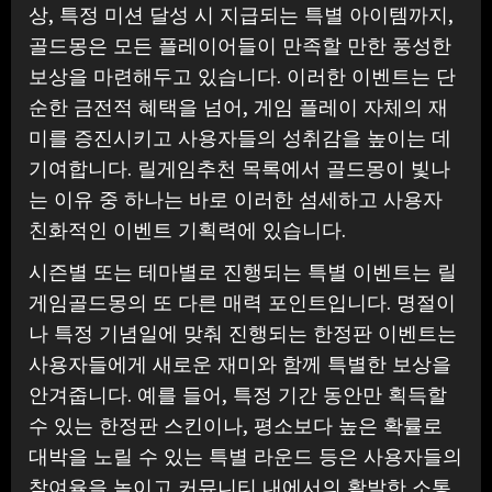
상, 특정 미션 달성 시 지급되는 특별 아이템까지,
골드몽은 모든 플레이어들이 만족할 만한 풍성한
보상을 마련해두고 있습니다. 이러한 이벤트는 단
순한 금전적 혜택을 넘어, 게임 플레이 자체의 재
미를 증진시키고 사용자들의 성취감을 높이는 데
기여합니다. 릴게임추천 목록에서 골드몽이 빛나
는 이유 중 하나는 바로 이러한 섬세하고 사용자
친화적인 이벤트 기획력에 있습니다.
시즌별 또는 테마별로 진행되는 특별 이벤트는 릴
게임골드몽의 또 다른 매력 포인트입니다. 명절이
나 특정 기념일에 맞춰 진행되는 한정판 이벤트는
사용자들에게 새로운 재미와 함께 특별한 보상을
안겨줍니다. 예를 들어, 특정 기간 동안만 획득할
수 있는 한정판 스킨이나, 평소보다 높은 확률로
대박을 노릴 수 있는 특별 라운드 등은 사용자들의
참여율을 높이고 커뮤니티 내에서의 활발한 소통