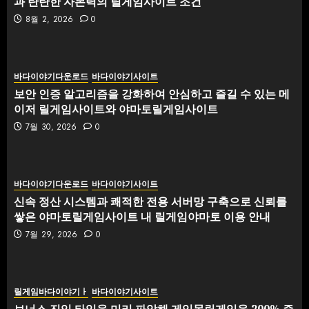
과 탄탄한 자본력의 릴게임사이트 조건
8월 2, 2026
0
바다이야기다운로드
바다이야기사이트
보안 인증 알고리즘을 강화하여 안심하고 즐길 수 있는 메
이저 릴게임사이트와 야마토릴게임사이트
7월 30, 2026
0
바다이야기다운로드
바다이야기사이트
신속 정산 시스템과 쾌적한 전용 서버망 구축으로 신뢰를
쌓은 야마토릴게임사이트 내 릴게임야마토 이용 안내
7월 29, 2026
0
릴게임바다이야기ㅏ
바다이야기사이트