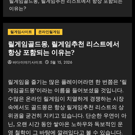
릴게임골드몽, 릴게임추천 리스트에서 항상 포함되는
이유는?
릴게임사이트
온라인릴게임
릴게임골드몽, 릴게임추천 리스트에서
항상 포함되는 이유는?
바다이야기사이트
5월 15, 2026
릴게임을 즐기는 많은 플레이어라면 한 번쯤은 ‘릴
게임골드몽’이라는 이름을 들어보셨을 것입니다.
수많은 온라인 릴게임이 치열하게 경쟁하는 시장
속에서도 골드몽은 항상 릴게임추천 리스트의 상
위권을 굳건히 지키고 있습니다. 단순한 우연이 아
닌, 오랜 시간 동안 쌓아온 노하우와 독보적인 운
영 철학이 그 바탕에 깔려있다고 볼 수 있습니다.