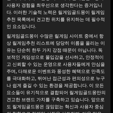
사용자 경험을 최우선으로 생각한다는 증거입니
다. 이러한 기술적 노력은 릴게임골드몽이 릴게임
추천 목록에서 견고한 위치를 유지하는 데 필수적
인 요소입니다.
릴게임골드몽이 수많은 릴게임 사이트 중에서 항
상 릴게임추천 리스트에 당당히 이름을 올리는 이
유는 단순히 한두 가지 강점 때문이 아닙니다. 독
보적인 게임성으로 몰입감을 선사하고, 안정적이
고 신뢰할 수 있는 운영으로 사용자들에게 안심을
주며, 다채로운 이벤트와 풍성한 혜택으로 만족도
를 극대화하고, 뛰어난 접근성과 편의성으로 누구
나 쉽게 즐길 수 있는 환경을 제공합니다. 이 모든
요소들이 유기적으로 결합되어 릴게임골드몽만의
견고한 브랜드 가치를 구축하고 있습니다. 앞으로
도 릴게임골드몽은 끊임없는 혁신과 사용자 중심