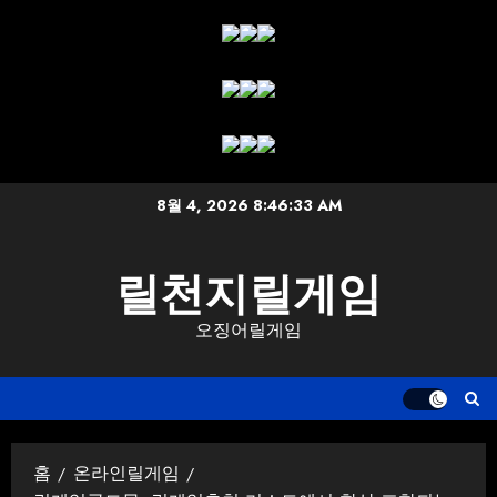
본
8월 4, 2026
8:46:34 AM
문
으
릴천지릴게임
로
건
오징어릴게임
너
뛰
기
홈
온라인릴게임