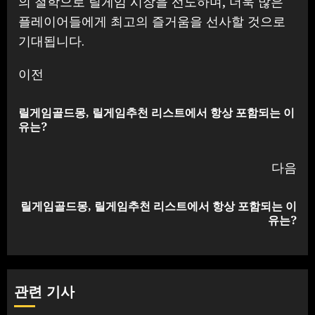
의 철학으로 릴게임 시장을 선도하며, 더욱 많은
플레이어들에게 최고의 즐거움을 선사할 것으로
기대됩니다.
게
이전
시
릴게임골드몽, 릴게임추천 리스트에서 항상 포함되는 이
이
물
유는?
전
탐
글:
다음
색
릴게임골드몽, 릴게임추천 리스트에서 항상 포함되는 이
다
유는?
음
글:
관련 기사