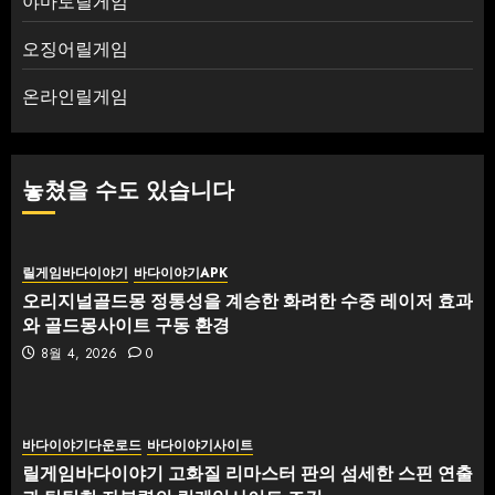
야마토릴게임
오징어릴게임
온라인릴게임
놓쳤을 수도 있습니다
릴게임바다이야기
바다이야기APK
오리지널골드몽 정통성을 계승한 화려한 수중 레이저 효과
와 골드몽사이트 구동 환경
8월 4, 2026
0
바다이야기다운로드
바다이야기사이트
릴게임바다이야기 고화질 리마스터 판의 섬세한 스핀 연출