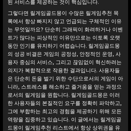
된 서비스를 제공하는 것이 핵심입니다.
그렇다면 릴게임골드몽이 수많은 릴게임추천 목
록에서 항상 빠지지 않고 언급되는 구체적인 이유
는 무엇일까요? 단순히 그래픽이 화려하거나 이벤
트가 많다는 피상적인 이유만으로는 이토록 오랫
동안 인기를 유지하기 어렵습니다. 릴게임골드몽
의 성공 비결은 게임의 공정성, 안정적인 운영, 사
용자 중심의 서비스, 그리고 끊임없이 혁신하려는
의지가 복합적으로 작용한 결과입니다. 사용자들
은 단순히 돈을 벌기 위한 수단으로서의 게임이 아
니라, 스트레스를 해소하고 즐거움을 얻는 과정으
로서의 릴게임을 원합니다. 릴게임골드몽은 이러
한 사용자들의 본질적인 요구를 정확히 파악하고,
그에 부합하는 최고의 경험을 제공하기 위해 모든
역량을 집중하고 있습니다. 이 글에서는 릴게임골
드몽이 릴게임추천 리스트에서 항상 상위권을 유