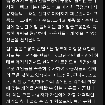
폼 중에서도 릴게임골드몽이 꾸준히 릴게임 순위
상위에 랭크되는 이유도 바로 이러한 공정성이 사
용자들의 두터운 신뢰로 이어지기 때문입니다. 고
품질의 그래픽과 사운드, 그리고 예측 불가능한 스
릴이 결합된 게임 플레이는 릴게임골드몽만의 독
특한 매력을 형성하며, 사용자들에게 잊을 수 없는
경험을 선사합니다.
릴게임골드몽의 콘텐츠는 장르의 다양성 측면에
서도 높은 평가를 받습니다. 고전적인 릴게임의 형
태를 유지하면서도 현대적인 트렌드를 반영한 새
로운 게임들을 꾸준히 추가하여 사용자들의 선택
의 폭을 넓히고 있습니다. 어드벤처, 판타지, 스포
츠, 액션 등 다양한 테마의 릴게임은 각자의 취향
에 맞는 게임을 선택할 수 있는 자유를 제공합니
다. 이는 모든 사용자가 자신에게 가장 매력적인
게임을 찾아 즐길 수 있게 함으로써, 특정 유형의