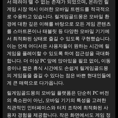
서 떼려야 뗄 수 없는 존재가 되었으며, 온라인 릴
게임 시장 역시 이러한 모바일 트렌드를 적극적으
로 수용하고 있습니다. 릴게임골드몽은 모바일 환
경에 대한 깊은 이해를 바탕으로 모든 게임 콘텐츠
를 스마트폰이나 태블릿 등 다양한 모바일 기기에
서 최적화된 상태로 즐길 수 있도록 구현했습니다.
이는 언제 어디서든 사용자들이 원하는 시간에 릴
게임을 플레이할 수 있도록 하여 접근성을 극대화
합니다. 더 이상 PC 앞에 앉아있을 필요 없이, 이동
중이나 짧은 휴식 시간에도 손쉽게 릴게임골드몽
의 게임들을 즐길 수 있다는 점은 바쁜 현대인들에
게 큰 매력으로 다가옵니다.
릴게임골드몽의 모바일 플랫폼은 단순히 PC 버전
의 축소판이 아닌, 모바일 기기의 특성을 고려한
직관적인 인터페이스와 터치 조작에 최적화된 사
용자 경험을 제공합니다. 작은 화면에서도 게임 정