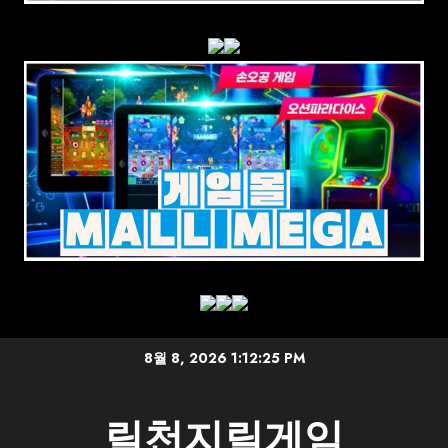
본
8월 8, 2026
1:12:26 PM
문
으
릴천지릴게임
로