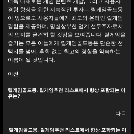
더욱 다채로운 게임 콘텐츠 개발, 그리고 사용자
경험 향상을 위한 지속적인 투자는 릴게임골드몽
이 앞으로도 사용자들에게 최고의 온라인 릴게임
경험을 제공하며, 명실상부한 업계 선두주자로서
의 입지를 굳건히 할 것임을 보여줍니다. 릴게임을
즐기는 모든 이들에게 릴게임골드몽은 단순한 선
택지를 넘어, 후회 없는 최고의 경험을 약속하는
이름이 될 것입니다.
게
이전
시
릴게임골드몽, 릴게임추천 리스트에서 항상 포함되는 이
이
물
유는?
전
탐
글:
다음
색
릴게임골드몽, 릴게임추천 리스트에서 항상 포함되는 이
다