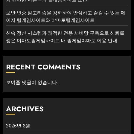
보안 인증 알고리즘을 강화하여 안심하고 즐길 수 있는 메
이저 릴게임사이트와 야마토릴게임사이트
신속 정산 시스템과 쾌적한 전용 서버망 구축으로 신뢰를
쌓은 야마토릴게임사이트 내 릴게임야마토 이용 안내
RECENT COMMENTS
보여줄 댓글이 없습니다.
ARCHIVES
2026년 8월