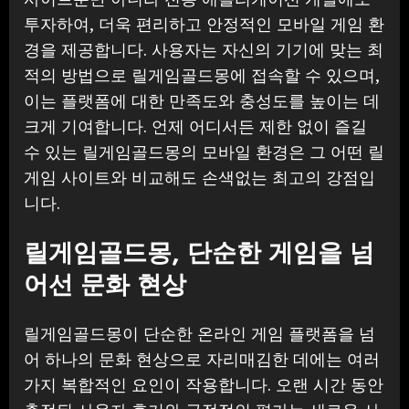
투자하여, 더욱 편리하고 안정적인 모바일 게임 환
경을 제공합니다. 사용자는 자신의 기기에 맞는 최
적의 방법으로 릴게임골드몽에 접속할 수 있으며,
이는 플랫폼에 대한 만족도와 충성도를 높이는 데
크게 기여합니다. 언제 어디서든 제한 없이 즐길
수 있는 릴게임골드몽의 모바일 환경은 그 어떤 릴
게임 사이트와 비교해도 손색없는 최고의 강점입
니다.
릴게임골드몽, 단순한 게임을 넘
어선 문화 현상
릴게임골드몽이 단순한 온라인 게임 플랫폼을 넘
어 하나의 문화 현상으로 자리매김한 데에는 여러
가지 복합적인 요인이 작용합니다. 오랜 시간 동안