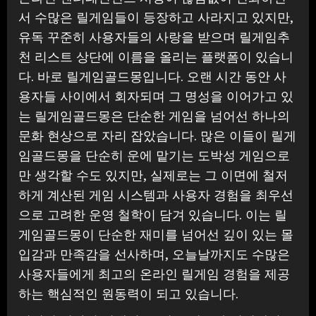
서 수많은 릴게임들이 등장하고 사라지고 있지만,
유독 꾸준히 사용자들의 사랑을 받으며 릴게임추
천 리스트 상단에 이름을 올리는 플랫폼이 있습니
다. 바로 릴게임골드몽입니다. 오랜 시간 동안 사
용자들 사이에서 회자되며 그 명성을 이어가고 있
는 릴게임골드몽은 단순한 게임을 넘어선 하나의
문화 현상으로 자리 잡았습니다. 많은 이들이 릴게
임골드몽을 단순히 운에 맡기는 도박성 게임으로
만 생각할 수도 있지만, 실제로는 그 이면에 철저
하게 계산된 게임 시스템과 사용자 경험을 최우선
으로 고려한 운영 철학이 담겨 있습니다. 이는 릴
게임골드몽이 단순한 재미를 넘어선 깊이 있는 몰
입감과 만족감을 선사하며, 오늘날까지도 수많은
사용자들에게 최고의 온라인 릴게임 경험을 제공
하는 핵심적인 원동력이 되고 있습니다.