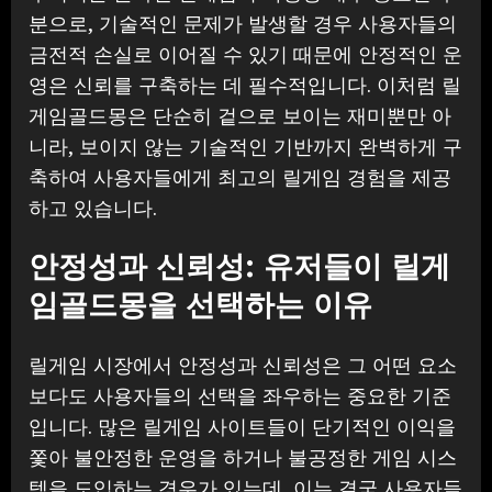
분으로, 기술적인 문제가 발생할 경우 사용자들의
금전적 손실로 이어질 수 있기 때문에 안정적인 운
영은 신뢰를 구축하는 데 필수적입니다. 이처럼 릴
게임골드몽은 단순히 겉으로 보이는 재미뿐만 아
니라, 보이지 않는 기술적인 기반까지 완벽하게 구
축하여 사용자들에게 최고의 릴게임 경험을 제공
하고 있습니다.
안정성과 신뢰성: 유저들이 릴게
임골드몽을 선택하는 이유
릴게임 시장에서 안정성과 신뢰성은 그 어떤 요소
보다도 사용자들의 선택을 좌우하는 중요한 기준
입니다. 많은 릴게임 사이트들이 단기적인 이익을
쫓아 불안정한 운영을 하거나 불공정한 게임 시스
템을 도입하는 경우가 있는데, 이는 결국 사용자들