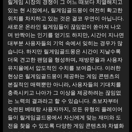
릴게임 시장의 경쟁이 그 어느 때보다 치열해지고
있는 현 시점에서, 릴게임골드몽이 여전히 확고한
위치를 차지하고 있는 것은 결코 우연이 아닙니다.
새로운 온라인 릴게임들이 끊임없이 쏟아져 나오
며 반짝이는 인기를 얻기도 하지만, 시간이 지나면
대부분 사용자들의 기억 속에서 잊히는 경우가 많
습니다. 하지만 릴게임골드몽은 시간이 지날수록
더욱 견고한 팬덤을 형성하며, 재방문율과 사용자
유지율에서 압도적인 수치를 보여줍니다. 이러한
현상은 릴게임골드몽이 제공하는 게임 콘텐츠의
본질적인 매력뿐만 아니라, 사용자들의 기대치를
충족시키고 나아가 그 이상을 제공하려는 끊임없
는 노력의 결과라고 할 수 있습니다. 초보자부터
숙련된 베테랑 사용자까지, 모든 유형의 플레이어
들이 릴게임골드몽에서 자신에게 맞는 재미와 도
전을 찾을 수 있도록 다양한 게임 콘텐츠와 차별화