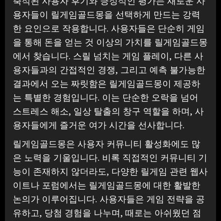
축적된 사용자 후기와 긍정적인 평가는 새로운 사
용자들이 릴게임골드몽을 선택하게 만드는 강력
한 요인으로 작용합니다. 사용자들은 단순히 게임
을 통해 돈을 얻는 것 이상의 가치를 릴게임골드몽
에서 찾습니다. 스릴 넘치는 게임 플레이, 다른 사
용자들과의 간접적인 경쟁, 그리고 예측 불가능한
결과에서 오는 짜릿함은 릴게임골드몽이 제공하
는 특별한 경험입니다. 이는 단순한 오락을 넘어
스트레스 해소, 일상 탈출의 창구 역할을 하며, 사
용자들에게 즐거운 여가 시간을 선사합니다.
릴게임골드몽은 사용자 커뮤니티 활성화에도 많
은 노력을 기울입니다. 비록 직접적인 커뮤니티 기
능이 존재하지 않더라도, 다양한 릴게임 관련 웹사
이트나 포럼에서는 릴게임골드몽에 대한 활발한
논의가 이루어집니다. 사용자들은 게임 전략을 공
유하고, 당첨 경험을 나누며, 때로는 아쉬웠던 점