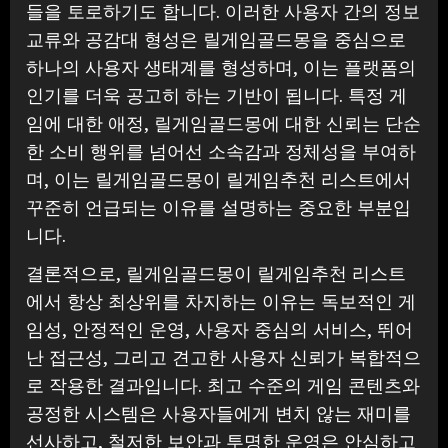
들을 토로하기도 합니다. 이러한 사용자 간의 정보
교류와 공감대 형성은 릴게임골드몽을 중심으로
하나의 사용자 생태계를 형성하며, 이는 플랫폼의
인기를 더욱 공고히 하는 기반이 됩니다. 특정 게
임에 대한 애정, 릴게임골드몽에 대한 신뢰는 단순
한 소비 행위를 넘어선 소속감과 정체성을 부여하
며, 이는 릴게임골드몽이 릴게임추천 리스트에서
꾸준히 언급되는 이유를 설명하는 중요한 부분입
니다.
결론적으로, 릴게임골드몽이 릴게임추천 리스트
에서 항상 최상위를 차지하는 이유는 독보적인 게
임성, 안정적인 운영, 사용자 중심의 서비스, 뛰어
난 접근성, 그리고 견고한 사용자 신뢰가 복합적으
로 작용한 결과입니다. 최고 수준의 게임 콘텐츠와
공정한 시스템은 사용자들에게 변치 않는 재미를
선사하고, 철저한 보안과 투명한 운영은 안심하고