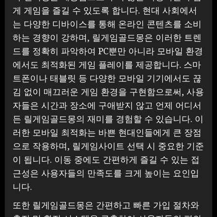
게 게임을 즐길 수 있도록 합니다. 현대 사회에서
는 다양한 디바이스를 통해 온라인 콘텐츠를 소비
하는 경향이 강하며, 릴게임골드몽은 이러한 트렌
드를 정확히 파악하여 PC뿐만 아니라 모바일 환경
에서도 최적화된 게임 플레이를 제공합니다. 스마
트폰이나 태블릿 등 다양한 모바일 기기에서도 끊
김 없이 매끄러운 게임 환경을 구현함으로써, 사용
자들은 시간과 장소에 구애받지 않고 언제 어디서
든 릴게임골드몽의 재미를 경험할 수 있습니다. 이
러한 모바일 최적화는 바쁜 현대인들에게 큰 장점
으로 작용하며, 릴게임사이트 선택 시 중요한 기준
이 됩니다. 이동 중에도 간편하게 즐길 수 있는 접
근성은 사용자들의 만족도를 크게 높이는 요인입
니다.
또한 릴게임골드몽은 간편하고 빠른 가입 절차와