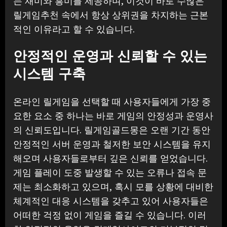
는 재미와 흥미를 제공하며, 이것이 바로 수많은
릴게임추천 속에서 항상 상위권을 차지하는 근본
적인 이유라고 할 수 있습니다.
안정적인 운영과 신뢰할 수 있는
시스템 구축
온라인 릴게임을 선택할 때 사용자들에게 가장 중
요한 요소 중 하나는 바로 게임의 안정성과 운영사
의 신뢰도입니다. 릴게임골드몽은 오랜 기간 동안
안정적인 서버 운영과 철저한 보안 시스템을 유지
해오며 사용자들로부터 깊은 신뢰를 얻었습니다.
게임 플레이 도중 발생할 수 있는 오류나 접속 문
제는 최소화하고 있으며, 혹시 모를 상황에 대비한
체계적인 대응 시스템을 갖추고 있어 사용자들은
어떠한 걱정 없이 게임을 즐길 수 있습니다. 이러