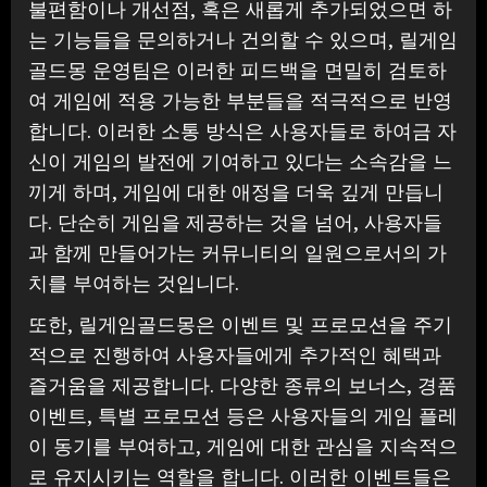
불편함이나 개선점, 혹은 새롭게 추가되었으면 하
는 기능들을 문의하거나 건의할 수 있으며, 릴게임
골드몽 운영팀은 이러한 피드백을 면밀히 검토하
여 게임에 적용 가능한 부분들을 적극적으로 반영
합니다. 이러한 소통 방식은 사용자들로 하여금 자
신이 게임의 발전에 기여하고 있다는 소속감을 느
끼게 하며, 게임에 대한 애정을 더욱 깊게 만듭니
다. 단순히 게임을 제공하는 것을 넘어, 사용자들
과 함께 만들어가는 커뮤니티의 일원으로서의 가
치를 부여하는 것입니다.
또한, 릴게임골드몽은 이벤트 및 프로모션을 주기
적으로 진행하여 사용자들에게 추가적인 혜택과
즐거움을 제공합니다. 다양한 종류의 보너스, 경품
이벤트, 특별 프로모션 등은 사용자들의 게임 플레
이 동기를 부여하고, 게임에 대한 관심을 지속적으
로 유지시키는 역할을 합니다. 이러한 이벤트들은