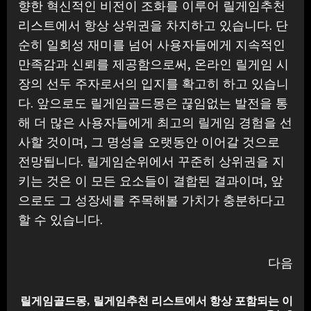
향한 혁신적인 비전이 조화를 이루어 릴게임추천
리스트에서 항상 상위권을 차지하고 있습니다. 단
순히 일회성 재미를 넘어 사용자들에게 지속적인
만족감과 신뢰를 제공함으로써, 온라인 릴게임 시
장의 선두 주자로서의 입지를 확고히 하고 있습니
다. 앞으로도 릴게임골드몽은 끊임없는 발전을 통
해 더 많은 사용자들에게 최고의 릴게임 경험을 선
사할 것이며, 그 명성을 오랫동안 이어갈 것으로
전망됩니다. 릴게임순위에서 꾸준히 상위권을 지
키는 것은 이 모든 요소들이 결합된 결과이며, 앞
으로도 그 성장세를 주목해볼 가치가 충분하다고
할 수 있습니다.
게
다음
시
물
릴게임골드몽, 릴게임추천 리스트에서 항상 포함되는 이
다