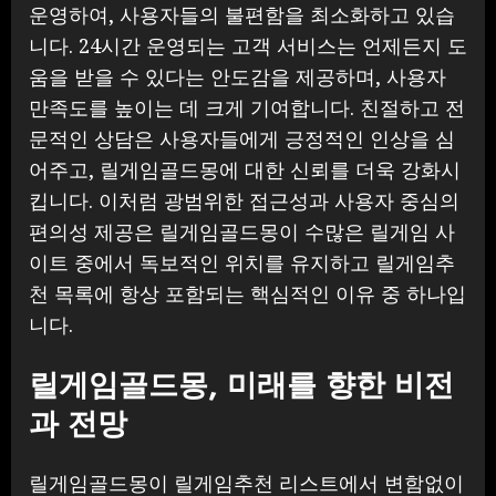
운영하여, 사용자들의 불편함을 최소화하고 있습
니다. 24시간 운영되는 고객 서비스는 언제든지 도
움을 받을 수 있다는 안도감을 제공하며, 사용자
만족도를 높이는 데 크게 기여합니다. 친절하고 전
문적인 상담은 사용자들에게 긍정적인 인상을 심
어주고, 릴게임골드몽에 대한 신뢰를 더욱 강화시
킵니다. 이처럼 광범위한 접근성과 사용자 중심의
편의성 제공은 릴게임골드몽이 수많은 릴게임 사
이트 중에서 독보적인 위치를 유지하고 릴게임추
천 목록에 항상 포함되는 핵심적인 이유 중 하나입
니다.
릴게임골드몽, 미래를 향한 비전
과 전망
릴게임골드몽이 릴게임추천 리스트에서 변함없이