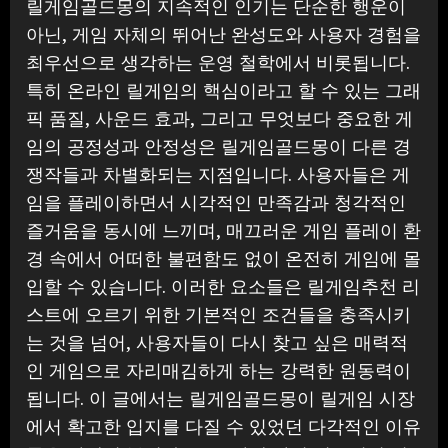
릴게임골드몽의 지속적인 인기는 단순한 행운이
아닌, 게임 자체의 뛰어난 완성도와 사용자 경험을
최우선으로 생각하는 운영 철학에서 비롯됩니다.
특히 온라인 릴게임의 핵심이라고 할 수 있는 그래
픽 품질, 사운드 효과, 그리고 무엇보다 중요한 게
임의 공정성과 안정성은 릴게임골드몽이 다른 경
쟁작들과 차별화되는 지점입니다. 사용자들은 게
임을 플레이하면서 시각적인 만족감과 청각적인
즐거움을 동시에 느끼며, 매끄러운 게임 플레이 환
경 속에서 어떠한 불편함도 없이 온전히 게임에 몰
입할 수 있습니다. 이러한 요소들은 릴게임추천 리
스트에 오르기 위한 기본적인 조건들을 충족시키
는 것을 넘어, 사용자들이 다시 찾고 싶은 매력적
인 게임으로 자리매김하게 하는 강력한 원동력이
됩니다. 이 글에서는 릴게임골드몽이 릴게임 시장
에서 확고한 입지를 다질 수 있었던 다각적인 이유