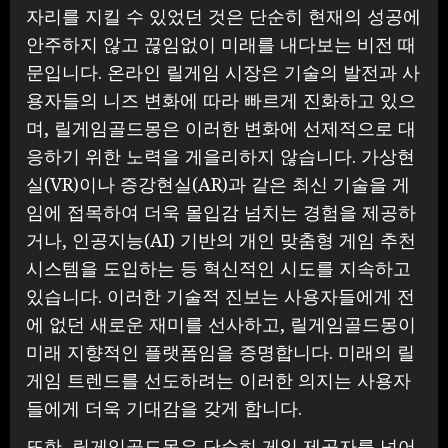
자리를 지킬 수 있었던 것은 단순히 현재의 성공에
안주하지 않고 끊임없이 미래를 내다보는 비전 때
문입니다. 온라인 릴게임 시장은 기술의 발전과 사
용자들의 니즈 변화에 따라 빠르게 진화하고 있으
며, 릴게임골드몽은 이러한 변화에 선제적으로 대
응하기 위한 노력을 게을리하지 않습니다. 가상현
실(VR)이나 증강현실(AR)과 같은 최신 기술을 게
임에 접목하여 더욱 몰입감 넘치는 경험을 제공하
거나, 인공지능(AI) 기반의 개인 맞춤형 게임 추천
시스템을 도입하는 등 혁신적인 시도를 지속하고
있습니다. 이러한 기술적 진보는 사용자들에게 전
에 없던 새로운 재미를 선사하고, 릴게임골드몽이
미래 지향적인 플랫폼임을 증명합니다. 미래의 릴
게임 트렌드를 선도하려는 이러한 의지는 사용자
들에게 더욱 기대감을 갖게 합니다.
또한, 릴게임골드몽은 단순히 게임 제공자를 넘어