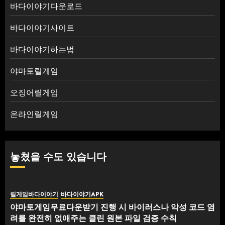
바다이야기다운로드
바다이야기사이트
바다이야기하는법
야마토릴게임
오징어릴게임
온라인릴게임
놓쳤을 수도 있습니다
릴게임바다이야기
바다이야기APK
야마토게임무료다운받기 진행 시 바이러스나 악성 코드 염
려를 완전히 없애주는 클린 원본 파일 검증 수칙