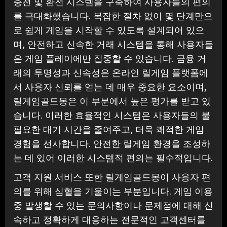
충전 및 환전 시스템을 구축하여 사용자들의 편의
를 극대화했습니다. 복잡한 절차 없이 몇 단계만으
로 쉽게 게임을 시작할 수 있도록 설계되어 있으
며, 안전하고 신속한 거래 시스템을 통해 사용자들
은 게임 플레이에만 집중할 수 있습니다. 금융 거
래의 투명성과 신속성은 온라인 릴게임 플랫폼에
서 사용자 신뢰를 얻는 데 매우 중요한 요소이며,
릴게임골드몽은 이 부분에서 높은 평가를 받고 있
습니다. 이러한 효율적인 시스템은 사용자들의 불
필요한 대기 시간을 줄여주고, 더욱 쾌적한 게임
경험을 선사합니다. 안전한 릴게임 환경을 조성하
는 데 있어 이러한 시스템적 편의는 필수적입니다.
고객 지원 서비스 또한 릴게임골드몽이 사용자 편
의를 위해 심혈을 기울이는 부분입니다. 게임 이용
중 발생할 수 있는 문의사항이나 문제점에 대해 신
속하고 정확하게 대응하는 전문적인 고객센터를