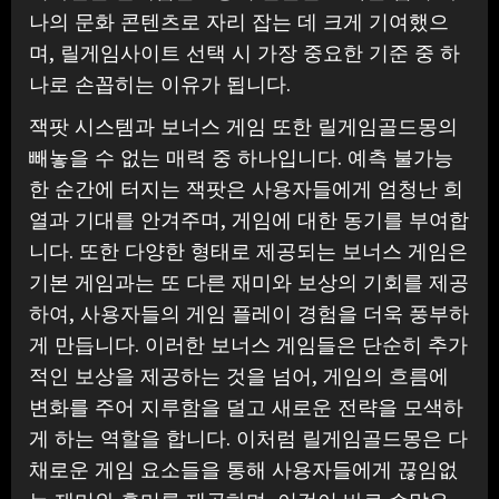
나의 문화 콘텐츠로 자리 잡는 데 크게 기여했으
며, 릴게임사이트 선택 시 가장 중요한 기준 중 하
나로 손꼽히는 이유가 됩니다.
잭팟 시스템과 보너스 게임 또한 릴게임골드몽의
빼놓을 수 없는 매력 중 하나입니다. 예측 불가능
한 순간에 터지는 잭팟은 사용자들에게 엄청난 희
열과 기대를 안겨주며, 게임에 대한 동기를 부여합
니다. 또한 다양한 형태로 제공되는 보너스 게임은
기본 게임과는 또 다른 재미와 보상의 기회를 제공
하여, 사용자들의 게임 플레이 경험을 더욱 풍부하
게 만듭니다. 이러한 보너스 게임들은 단순히 추가
적인 보상을 제공하는 것을 넘어, 게임의 흐름에
변화를 주어 지루함을 덜고 새로운 전략을 모색하
게 하는 역할을 합니다. 이처럼 릴게임골드몽은 다
채로운 게임 요소들을 통해 사용자들에게 끊임없