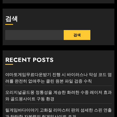
검색
검색
RECENT POSTS
야마토게임무료다운받기 진행 시 바이러스나 악성 코드 염
려를 완전히 없애주는 클린 원본 파일 검증 수칙
오리지널골드몽 정통성을 계승한 화려한 수중 레이저 효과
와 골드몽사이트 구동 환경
릴게임바다이야기 고화질 리마스터 판의 섬세한 스핀 연출
과 탄탄한 자본력의 릴게임사이트 조건