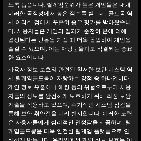
도록 돕습니다. 릴게임순위가 높은 게임들은 대개
이러한 공정성에서 높은 점수를 받는데, 골드몽 역
시 이러한 점에서 꾸준히 좋은 평가를 받아왔습니
다. 사용자들은 게임의 결과가 순전히 운에 의해
결정된다는 믿음을 가질 때 더욱 몰입하여 게임을
즐길 수 있으며, 이는 재방문율과도 직결되는 중요
한 요소입니다.
사용자 정보 보호와 관련된 철저한 보안 시스템 역
시 릴게임골드몽이 자랑하는 강점 중 하나입니다.
개인 정보 유출이나 해킹 등의 위협으로부터 사용
자들의 정보를 안전하게 보호하기 위해 최신 보안
기술을 적용하고 있으며, 주기적인 시스템 점검을
통해 보안 취약점을 미리 방지합니다. 이러한 노력
은 사용자들에게 심리적인 안정감을 제공하며, 릴
게임골드몽을 더욱 안전한 릴게임 플랫폼으로 인
식하게 만듭니다. 온라인에서 개인 정보 보호는 이