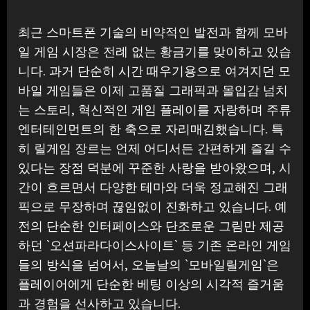
최근 스마트폰 기술의 비약적인 발전과 함께 모바
일 게임 시장은 전례 없는 황금기를 맞이하고 있습
니다. 과거 단순히 시간 때우기용으로 여겨지던 모
바일 게임들은 이제 고품질 그래픽과 몰입감 넘치
는 스토리, 혁신적인 게임 플레이를 자랑하며 주류
엔터테인먼트의 한 축으로 자리매김했습니다. 특
히 릴게임 장르는 언제 어디서든 간편하게 즐길 수
있다는 장점 덕분에 꾸준한 사랑을 받아왔으며, 시
간이 흐르면서 다양한 테마와 더욱 정교해진 그래
픽으로 무장하며 끊임없이 진화하고 있습니다. 예
전의 단순한 인터페이스와 단조로운 그림만 제공
하던 `오션파라다이스사이트` 등 기존 온라인 게임
들의 방식을 넘어서, 오늘날의 `모바일릴게임`은
플레이어에게 단순한 베팅 이상의 시각적 즐거움
과 경험을 선사하고 있습니다.