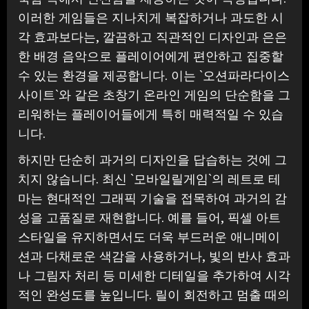
이러한 게임들은 지나치게 복잡하거나 과도한 시
각 효과보다는, 깔끔하고 직관적인 디자인과 은은
한 배경 음악으로 플레이어에게 편안하고 집중할
수 있는 환경을 제공합니다. 이는 `오션파라다이스
사이트`와 같은 초창기 온라인 게임의 단순함을 그
리워하는 플레이어들에게 특히 매력적일 수 있습
니다.
하지만 단순히 과거의 디자인을 답습하는 것에 그
치지 않습니다. 최신 `모바일릴게임`의 레트로 테
마는 현대적인 그래픽 기술을 접목하여 과거의 감
성을 고품질로 재현합니다. 예를 들어, 픽셀 아트
스타일을 유지하면서도 더욱 부드러운 애니메이
션과 다채로운 색감을 사용하거나, 빛의 반사 효과
나 그림자 처리 등 미세한 디테일을 추가하여 시각
적인 완성도를 높입니다. 릴이 회전하고 멈출 때의