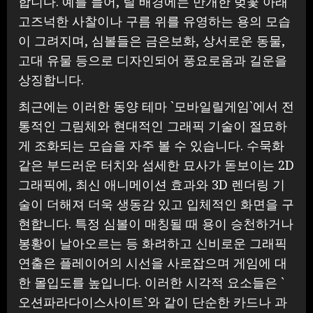
합니다. 예를 들어, 릴 배경에는 만개한 벚꽃 아래
고즈넉한 사찰이나 구름 위를 유영하는 용의 모습
이 그려지며, 심볼들은 금은보화, 상서로운 동물,
고대 유물 등으로 디자인되어 풍요로움과 길운을
상징합니다.
최근에는 이러한 동양 테마 `모바일릴게임`에서 전
통적인 그림체와 현대적인 그래픽 기술이 절묘하
게 조화되는 모습을 자주 볼 수 있습니다. 수묵화
같은 부드러운 터치와 섬세한 묘사가 돋보이는 2D
그래픽에, 최신 애니메이션 효과와 3D 렌더링 기
술이 더해져 더욱 생동감 있고 입체적인 화면을 구
현합니다. 특정 심볼이 매칭될 때 용이 승천하거나
봉황이 날아오르는 등 화려하고 신비로운 그래픽
연출은 플레이어의 시선을 사로잡으며 게임에 대
한 몰입도를 높입니다. 이러한 시각적 요소들은 `
오션파라다이스사이트`와 같이 단순한 카드나 과