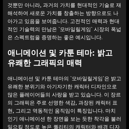
것뿐만 아니라, 과거의 가치를 현대적인 기술로 재
해석하여 새로운 가치를 창출하는 방향으로도 나
아가고 있음을 보여줍니다. 고전적인 매력과 현대
적인 기술력의 만남은 `모바일릴게임` 시장의 폭넓
은 스펙트럼을 증명하는 좋은 예시입니다.
애니메이션 및 카툰 테마: 밝고
유쾌한 그래픽의 매력
애니메이션 및 카툰 테마의 `모바일릴게임`은 밝고
유쾌한 분위기와 아기자기한 캐릭터 디자인으로
많은 플레이어들의 사랑을 받고 있습니다. 이 장르
의 그래픽은 주로 선명한 색감, 과장된 캐릭터 표
현, 그리고 역동적인 움직임이 특징입니다. 마치
인기 애니메이션 한 장면을 보는 듯한 착각을 불러
일으킬 정도로 높은 퀄리티의 캐릭터와 배경 디자