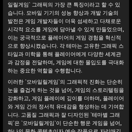
일릴게임` 그래픽의 가장 큰 특징이라고 할 수 있
습니다. 모바일 기기의 성능 향상과 개발 기술의
발전은 게임 개발자들이 더욱 섬세하고 다채로운
시각적 요소를 게임에 담아낼 수 있게 만들었으며,
이는 궁극적으로 플레이어의 게임 경험을 혁신적
으로 향상시켰습니다. 각 테마는 고유한 그래픽 스
타일과 미학을 통해 플레이어에게 다양한 세계관
과 감정을 전달하며, 게임에 대한 몰입도를 극대화
하는 중요한 역할을 수행합니다.
이러한 `모바일릴게임`의 그래픽적 진화는 단순히
눈을 즐겁게 하는 것을 넘어, 게임의 스토리텔링을
강화하고, 게임 플레이에 깊이를 더하며, 플레이어
와 게임 간의 정서적 유대감을 형성하는 데 기여합
니다. 고품질 그래픽과 잘 디자인된 `테마별 그래
픽`은 `모바일릴게임`이 단순한 행운 게임을 넘어,
하나의 문화 콘텐츠이자 예술 작품으로 자리매김