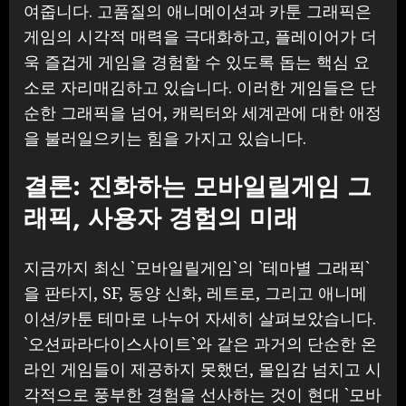
여줍니다. 고품질의 애니메이션과 카툰 그래픽은
게임의 시각적 매력을 극대화하고, 플레이어가 더
욱 즐겁게 게임을 경험할 수 있도록 돕는 핵심 요
소로 자리매김하고 있습니다. 이러한 게임들은 단
순한 그래픽을 넘어, 캐릭터와 세계관에 대한 애정
을 불러일으키는 힘을 가지고 있습니다.
결론: 진화하는 모바일릴게임 그
래픽, 사용자 경험의 미래
지금까지 최신 `모바일릴게임`의 `테마별 그래픽`
을 판타지, SF, 동양 신화, 레트로, 그리고 애니메
이션/카툰 테마로 나누어 자세히 살펴보았습니다.
`오션파라다이스사이트`와 같은 과거의 단순한 온
라인 게임들이 제공하지 못했던, 몰입감 넘치고 시
각적으로 풍부한 경험을 선사하는 것이 현대 `모바