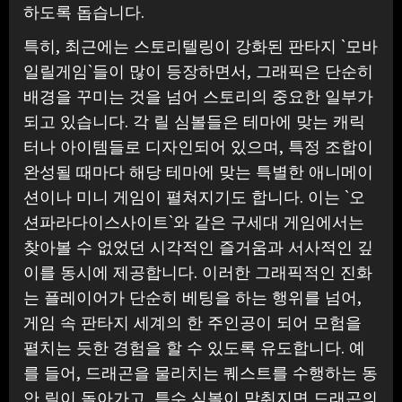
하도록 돕습니다.
특히, 최근에는 스토리텔링이 강화된 판타지 `모바
일릴게임`들이 많이 등장하면서, 그래픽은 단순히
배경을 꾸미는 것을 넘어 스토리의 중요한 일부가
되고 있습니다. 각 릴 심볼들은 테마에 맞는 캐릭
터나 아이템들로 디자인되어 있으며, 특정 조합이
완성될 때마다 해당 테마에 맞는 특별한 애니메이
션이나 미니 게임이 펼쳐지기도 합니다. 이는 `오
션파라다이스사이트`와 같은 구세대 게임에서는
찾아볼 수 없었던 시각적인 즐거움과 서사적인 깊
이를 동시에 제공합니다. 이러한 그래픽적인 진화
는 플레이어가 단순히 베팅을 하는 행위를 넘어,
게임 속 판타지 세계의 한 주인공이 되어 모험을
펼치는 듯한 경험을 할 수 있도록 유도합니다. 예
를 들어, 드래곤을 물리치는 퀘스트를 수행하는 동
안 릴이 돌아가고, 특수 심볼이 맞춰지면 드래곤의