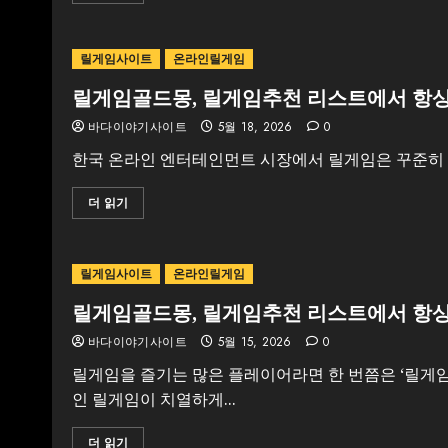
릴게임사이트
온라인릴게임
릴게임골드몽, 릴게임추천 리스트에서 항상
바다이야기사이트
5월 18, 2026
0
한국 온라인 엔터테인먼트 시장에서 릴게임은 꾸준히 뜨
더 읽기
릴게임사이트
온라인릴게임
릴게임골드몽, 릴게임추천 리스트에서 항상
바다이야기사이트
5월 15, 2026
0
릴게임을 즐기는 많은 플레이어라면 한 번쯤은 ‘릴게
인 릴게임이 치열하게...
더 읽기