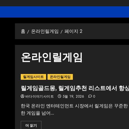
기
홈
온라인릴게임
페이지 2
온라인릴게임
릴게임사이트
온라인릴게임
릴게임골드몽, 릴게임추천 리스트에서 항상
바다이야기사이트
5월 19, 2026
0
한국 온라인 엔터테인먼트 시장에서 릴게임은 꾸준한
한 게임을 넘어...
더 읽기