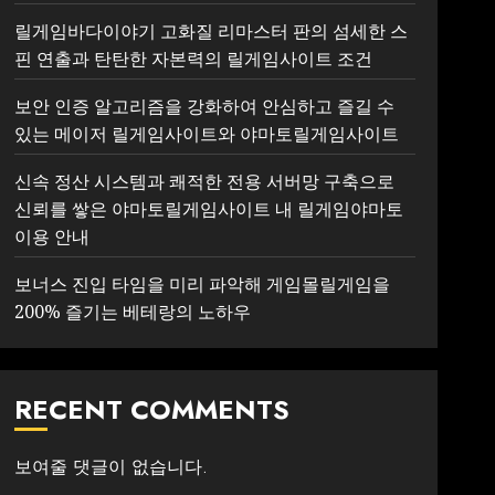
릴게임바다이야기 고화질 리마스터 판의 섬세한 스
핀 연출과 탄탄한 자본력의 릴게임사이트 조건
보안 인증 알고리즘을 강화하여 안심하고 즐길 수
있는 메이저 릴게임사이트와 야마토릴게임사이트
신속 정산 시스템과 쾌적한 전용 서버망 구축으로
신뢰를 쌓은 야마토릴게임사이트 내 릴게임야마토
이용 안내
보너스 진입 타임을 미리 파악해 게임몰릴게임을
200% 즐기는 베테랑의 노하우
RECENT COMMENTS
보여줄 댓글이 없습니다.