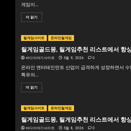
게임이...
더 읽기
릴게임사이트
온라인릴게임
릴게임골드몽, 릴게임추천 리스트에서 항상
바다이야기사이트
5월 9, 2026
0
온라인 엔터테인먼트 산업이 급격하게 성장하면서 수많
특유의...
더 읽기
릴게임사이트
온라인릴게임
릴게임골드몽, 릴게임추천 리스트에서 항상
바다이야기사이트
5월 8, 2026
0