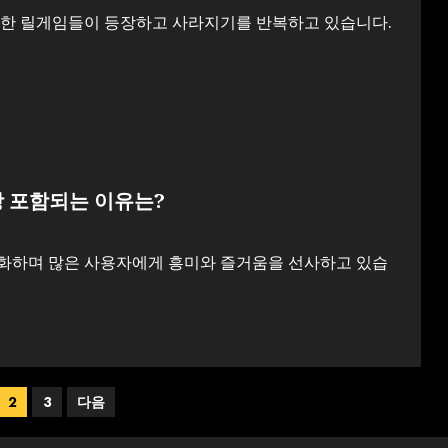
양한 릴게임들이 등장하고 사라지기를 반복하고 있습니다.
 포함되는 이유는?
화하며 많은 사용자에게 흥미와 즐거움을 선사하고 있습
2
3
다음